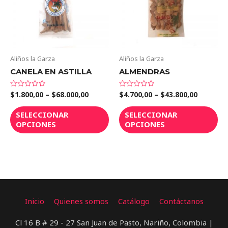
Aliños la Garza
Aliños la Garza
CANELA EN ASTILLA
ALMENDRAS
$
1.800,00
–
$
68.000,00
$
4.700,00
–
$
43.800,00
Valorado
Valorado
en
en
0
0
de
de
SELECCIONAR
SELECCIONAR
5
5
OPCIONES
OPCIONES
Inicio
Quienes somos
Catálogo
Contáctanos
Cl 16 B # 29 - 27 San Juan de Pasto, Nariño, Colombia |