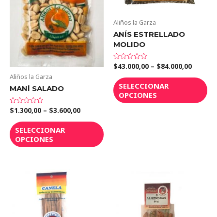
Aliños la Garza
ANÍS ESTRELLADO
MOLIDO
$
43.000,00
–
$
84.000,00
Valorado
en
Aliños la Garza
0
de
SELECCIONAR
MANÍ SALADO
5
OPCIONES
$
1.300,00
–
$
3.600,00
Valorado
en
0
de
SELECCIONAR
5
OPCIONES