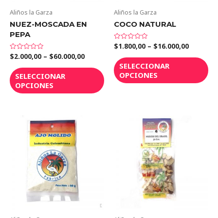
Aliños la Garza
Aliños la Garza
NUEZ-MOSCADA EN
COCO NATURAL
PEPA
$
1.800,00
–
$
16.000,00
Valorado
en
$
2.000,00
–
$
60.000,00
Valorado
0
en
de
SELECCIONAR
0
5
de
OPCIONES
SELECCIONAR
5
OPCIONES