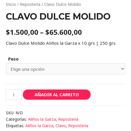
Inicio
/
Repostería
/ Clavo Dulce Molido
CLAVO DULCE MOLIDO
$
1.500,00
–
$
65.600,00
Clavo Dulce Molido Aliños la Garza x 10 grs | 250 grs
Peso
Clavo
AÑADIR AL CARRITO
Dulce
Molido
SKU:
N/D
cantidad
Categorías:
Aliños la Garza
,
Repostería
Etiquetas:
Aliños la Garza
,
Clavo
,
Repostería