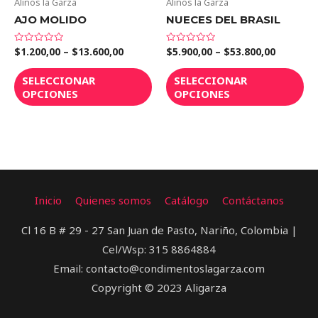
Aliños la Garza
Aliños la Garza
AJO MOLIDO
NUECES DEL BRASIL
$
1.200,00
–
$
13.600,00
$
5.900,00
–
$
53.800,00
Valorado
Valorado
en
en
0
0
de
de
SELECCIONAR
SELECCIONAR
5
5
OPCIONES
OPCIONES
Inicio
Quienes somos
Catálogo
Contáctanos
Cl 16 B # 29 - 27 San Juan de Pasto, Nariño, Colombia |
Cel/Wsp: 315 8864884
Email: contacto@condimentoslagarza.com
Copyright © 2023 Aligarza