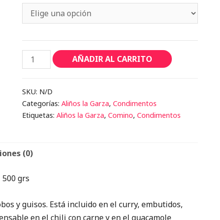
Comino
AÑADIR AL CARRITO
Molido
cantidad
SKU:
N/D
Categorías:
Aliños la Garza
,
Condimentos
Etiquetas:
Aliños la Garza
,
Comino
,
Condimentos
iones (0)
 500 grs
os y guisos. Está incluido en el curry, embutidos,
ensable en el chili con carne y en el guacamole