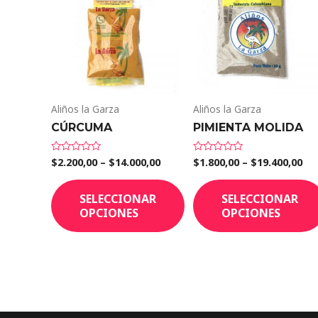
Aliños la Garza
Aliños la Garza
CÚRCUMA
PIMIENTA MOLIDA
$
2.200,00
–
$
14.000,00
$
1.800,00
–
$
19.400,00
Valorado
Valorado
en
en
0
0
de
de
SELECCIONAR
SELECCIONAR
5
5
OPCIONES
OPCIONES