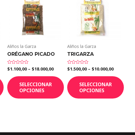
Aliños la Garza
Aliños la Garza
ORÉGANO PICADO
TRIGARZA
$
1.100,00
–
$
18.000,00
$
1.500,00
–
$
10.000,00
Valorado
Valorado
en
en
0
0
de
de
SELECCIONAR
SELECCIONAR
5
5
OPCIONES
OPCIONES