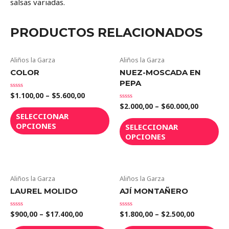
salsas variadas.
PRODUCTOS RELACIONADOS
Aliños la Garza
Aliños la Garza
COLOR
NUEZ-MOSCADA EN
PEPA
$
1.100,00
–
$
5.600,00
Valorado
en
$
2.000,00
–
$
60.000,00
Valorado
0
en
de
SELECCIONAR
0
5
de
OPCIONES
SELECCIONAR
5
OPCIONES
Aliños la Garza
Aliños la Garza
LAUREL MOLIDO
AJÍ MONTAÑERO
$
900,00
–
$
17.400,00
$
1.800,00
–
$
2.500,00
Valorado
Valorado
en
en
0
0