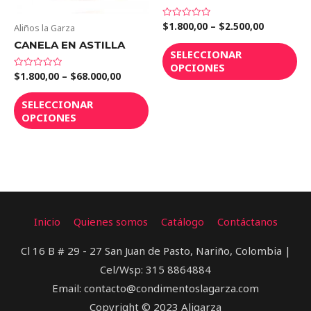
$
1.800,00
–
$
2.500,00
Valorado
Aliños la Garza
en
0
CANELA EN ASTILLA
de
SELECCIONAR
5
OPCIONES
$
1.800,00
–
$
68.000,00
Valorado
en
0
de
SELECCIONAR
5
OPCIONES
Inicio
Quienes somos
Catálogo
Contáctanos
Cl 16 B # 29 - 27 San Juan de Pasto, Nariño, Colombia |
Cel/Wsp: 315 8864884
Email: contacto@condimentoslagarza.com
Copyright © 2023 Aligarza