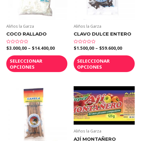
Aliños la Garza
Aliños la Garza
COCO RALLADO
CLAVO DULCE ENTERO
$
3.000,00
–
$
14.400,00
$
1.500,00
–
$
59.600,00
Valorado
Valorado
en
en
0
0
de
de
SELECCIONAR
SELECCIONAR
5
5
OPCIONES
OPCIONES
Aliños la Garza
AJÍ MONTAÑERO