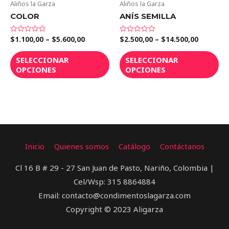
Aliños la Garza
Aliños la Garza
COLOR
ANÍS SEMILLA
$
1.100,00
–
$
5.600,00
$
2.500,00
–
$
14.500,00
Valorado
Valorado
en
en
0
0
de
de
SELECCIONAR
SELECCIONAR
5
5
OPCIONES
OPCIONES
Inicio
Quienes somos
Catálogo
Contáctanos
Cl 16 B # 29 - 27 San Juan de Pasto, Nariño, Colombia |
Cel/Wsp: 315 8864884
Email: contacto@condimentoslagarza.com
Copyright © 2023 Aligarza