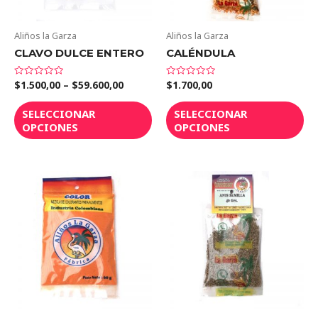
Aliños la Garza
Aliños la Garza
CLAVO DULCE ENTERO
CALÉNDULA
$
1.500,00
–
$
59.600,00
$
1.700,00
Valorado
Valorado
en
en
0
0
de
de
SELECCIONAR
SELECCIONAR
5
5
OPCIONES
OPCIONES